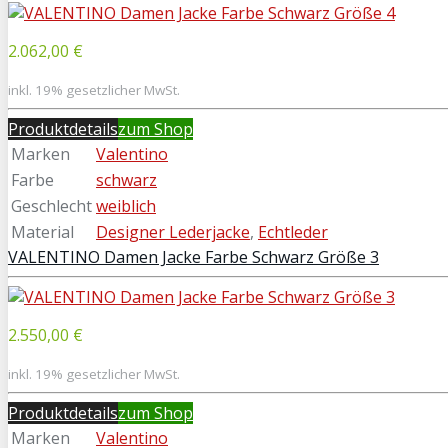
2.062,00 €
inkl. 19% gesetzlicher MwSt.
Produktdetails
zum Shop
Marken
Valentino
Farbe
schwarz
Geschlecht
weiblich
Material
Designer Lederjacke
,
Echtleder
VALENTINO Damen Jacke Farbe Schwarz Größe 3
2.550,00 €
inkl. 19% gesetzlicher MwSt.
Produktdetails
zum Shop
Marken
Valentino