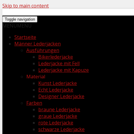
Skip to main content
Toggle navigation
MENU
MENU
Startseite
Männer Lederjacken
Ausführungen
Bikerlederjacke
Lederjacke mit Fell
Lederjacke mit Kapuze
Material
Kunst Lederjacke
Echt Lederjacke
Designer Lederjacke
Farben
braune Lederjacke
graue Lederjacke
rote Lederjacke
schwarze Lederjacke