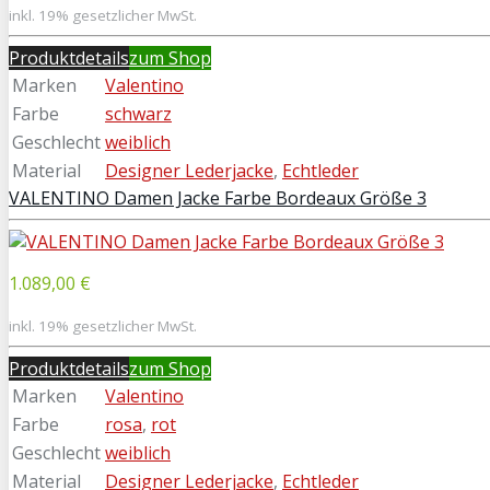
inkl. 19% gesetzlicher MwSt.
Produktdetails
zum Shop
Marken
Valentino
Farbe
schwarz
Geschlecht
weiblich
Material
Designer Lederjacke
,
Echtleder
VALENTINO Damen Jacke Farbe Bordeaux Größe 3
1.089,00 €
inkl. 19% gesetzlicher MwSt.
Produktdetails
zum Shop
Marken
Valentino
Farbe
rosa
,
rot
Geschlecht
weiblich
Material
Designer Lederjacke
,
Echtleder