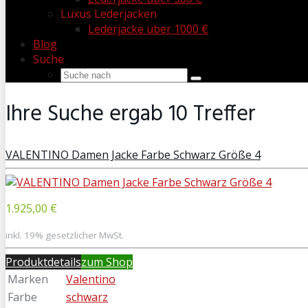
Luxus Lederjacken
Lederjacke über 1000 €
Blog
Suche
Ihre Suche ergab
10
Treffer
VALENTINO Damen Jacke Farbe Schwarz Größe 4
1.925,00 €
inkl. 19% gesetzlicher MwSt.
Produktdetails
zum Shop
Marken
Valentino
Farbe
schwarz