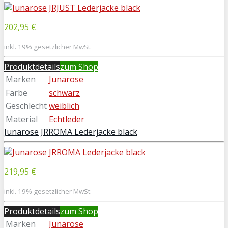
202,95 €
inkl. 19% gesetzlicher MwSt.
Produktdetails
zum Shop
Marken
Junarose
Farbe
schwarz
Geschlecht
weiblich
Material
Echtleder
Junarose JRROMA Lederjacke black
219,95 €
inkl. 19% gesetzlicher MwSt.
Produktdetails
zum Shop
Marken
Junarose