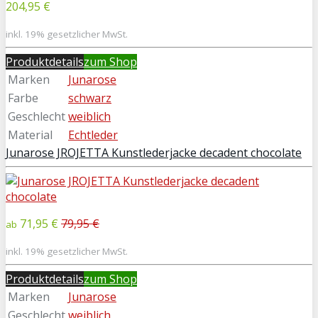
204,95 €
inkl. 19% gesetzlicher MwSt.
Produktdetails
zum Shop
Marken
Junarose
Farbe
schwarz
Geschlecht
weiblich
Material
Echtleder
Junarose JROJETTA Kunstlederjacke decadent chocolate
71,95 €
79,95 €
ab
inkl. 19% gesetzlicher MwSt.
Produktdetails
zum Shop
Marken
Junarose
Geschlecht
weiblich