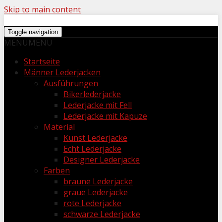
Skip to main content
Toggle navigation
MENU
MENU
Startseite
Männer Lederjacken
Ausführungen
Bikerlederjacke
Lederjacke mit Fell
Lederjacke mit Kapuze
Material
Kunst Lederjacke
Echt Lederjacke
Designer Lederjacke
Farben
braune Lederjacke
graue Lederjacke
rote Lederjacke
schwarze Lederjacke