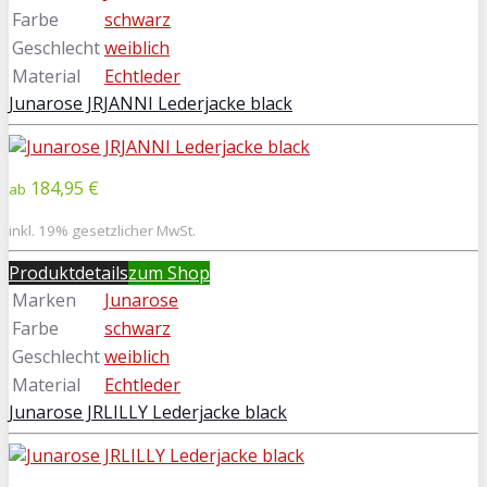
Farbe
schwarz
Geschlecht
weiblich
Material
Echtleder
Junarose JRJANNI Lederjacke black
184,95 €
ab
inkl. 19% gesetzlicher MwSt.
Produktdetails
zum Shop
Marken
Junarose
Farbe
schwarz
Geschlecht
weiblich
Material
Echtleder
Junarose JRLILLY Lederjacke black