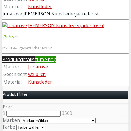
Material
Kunstleder
Junarose JREMERSON Kunstlederjacke fossil
79,95 €
inkl. 19% gesetzlicher MwSt.
Produktdetails
zum Shop
Marken
Junarose
Geschlecht
weiblich
Material
Kunstleder
Produktfilter
Preis
9
3500
Marken
Farbe