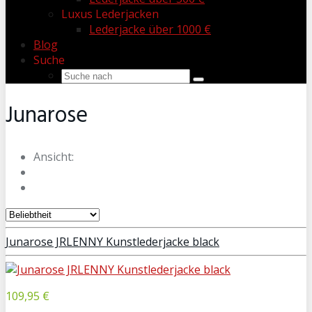
Luxus Lederjacken
Lederjacke über 1000 €
Blog
Suche
Junarose
Ansicht:
Junarose JRLENNY Kunstlederjacke black
109,95 €