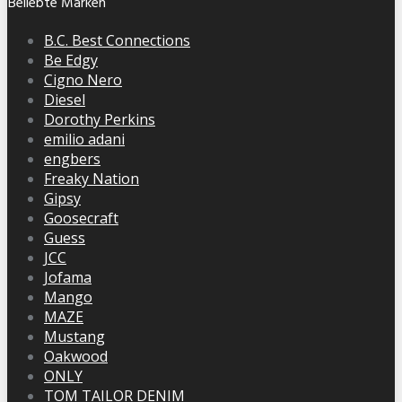
Beliebte Marken
B.C. Best Connections
Be Edgy
Cigno Nero
Diesel
Dorothy Perkins
emilio adani
engbers
Freaky Nation
Gipsy
Goosecraft
Guess
JCC
Jofama
Mango
MAZE
Mustang
Oakwood
ONLY
TOM TAILOR DENIM