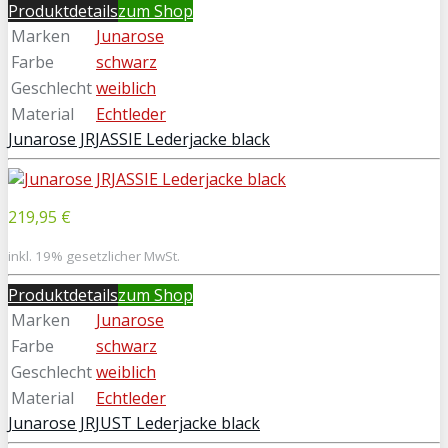
Produktdetails
zum Shop
Marken
Junarose
Farbe
schwarz
Geschlecht
weiblich
Material
Echtleder
Junarose JRJASSIE Lederjacke black
219,95 €
inkl. 19% gesetzlicher MwSt.
Produktdetails
zum Shop
Marken
Junarose
Farbe
schwarz
Geschlecht
weiblich
Material
Echtleder
Junarose JRJUST Lederjacke black